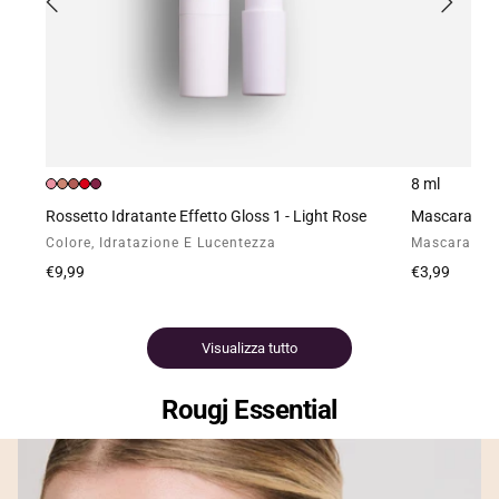
8 ml
Rossetto Idratante Effetto Gloss 1 - Light Rose
Mascara Ext
Colore, Idratazione E Lucentezza
Mascara Nero
Prezzo
€9,99
Prezzo
€3,99
normale
normale
Visualizza tutto
Rougj Essential