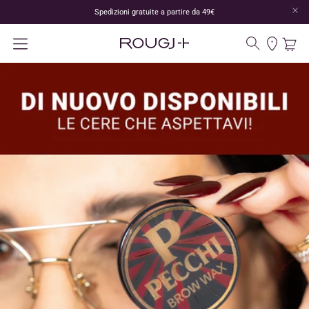
Spedizioni gratuite a partire da 49€
Panoram
Carr
Cerca