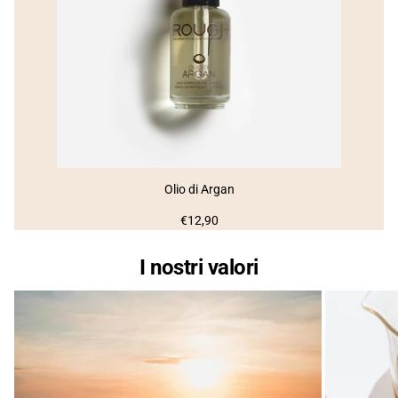
Olio di Argan
Prezzo
€12,90
normale
I nostri valori