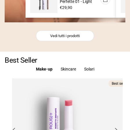
Perfette 01 - Light
Prezzo
€29,90
normale
Vedi tutti i prodotti
Best Seller
Make-up
Skincare
Solari
Best seller