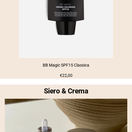
BB Magic SPF15 Classica
Prezzo
€22,00
normale
Siero & Crema