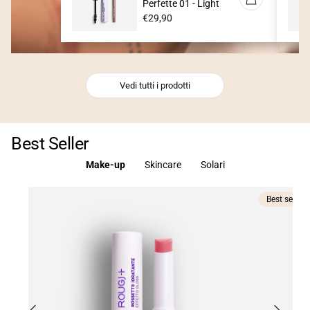
Perfette 01 - Light
Prezzo
€29,90
normale
Vedi tutti i prodotti
Best Seller
Make-up
Skincare
Solari
Best seller