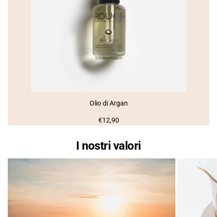
Olio di Argan
Prezzo
€12,90
normale
I nostri valori