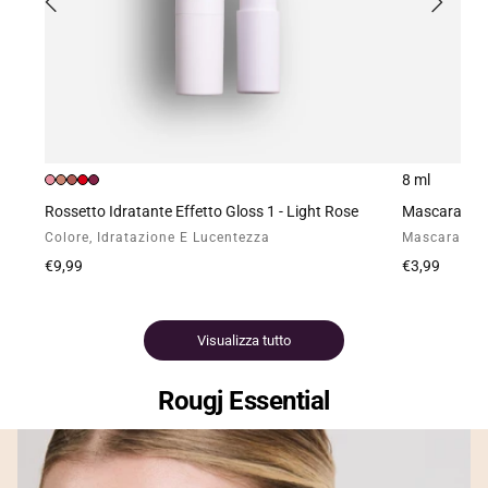
8 ml
Rossetto Idratante Effetto Gloss 1 - Light Rose
Mascara Ext
Colore, Idratazione E Lucentezza
Mascara Nero
Prezzo
€9,99
Prezzo
€3,99
normale
normale
Visualizza tutto
Rougj Essential