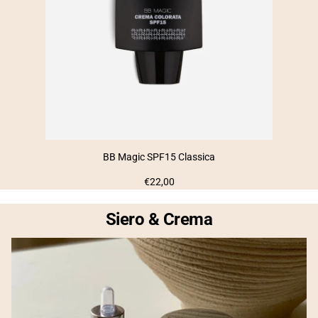
BB Magic SPF15 Classica
Prezzo
€22,00
normale
Siero & Crema