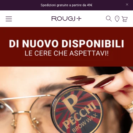
Spedizioni gratuite a partire da 49€
Panoram
Carr
Cerca